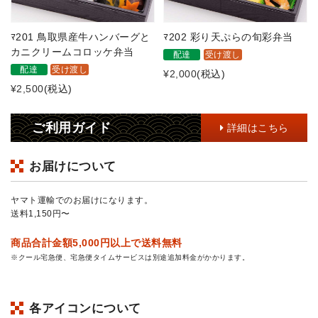
ﾏ201 鳥取県産牛ハンバーグと
ﾏ202 彩り天ぷらの旬彩弁当
カニクリームコロッケ弁当
配達
受け渡し
配達
受け渡し
¥2,000
(税込)
¥2,500
(税込)
ご利用ガイド
詳細はこちら
お届けについて
ヤマト運輸でのお届けになります。
送料1,150円〜
商品合計金額5,000円以上で送料無料
※クール宅急便、宅急便タイムサービスは別途追加料金がかかります。
各アイコンについて