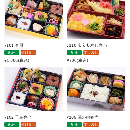
ﾏ101 春暦
ﾁ110 ちらし寿し弁当
配達
受け渡し
配達
受け渡し
¥1,600
(税込)
¥700
(税込)
ﾏ102 千鳥弁当
ﾏ105 幕の内弁当
配達
受け渡し
配達
受け渡し