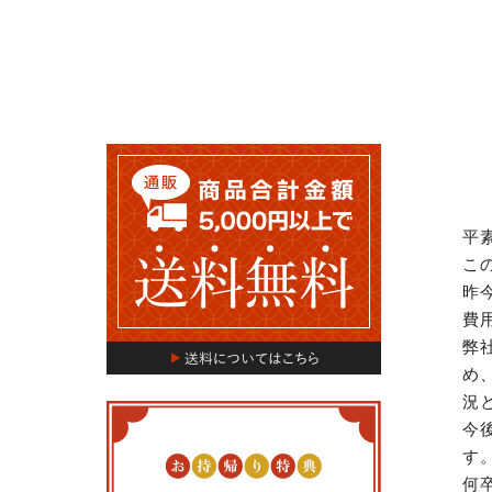
平
こ
昨
費
弊
め
況
今
す
何