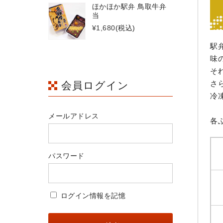
ほかほか駅弁 鳥取牛弁
当
¥1,680
(税込)
駅
味
そ
さ
会員ログイン
冷
メールアドレス
各
パスワード
ログイン情報を記憶