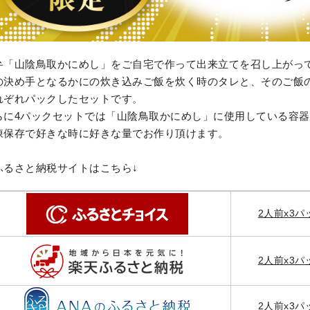
弁「山陰鳥取かにめし」をご自宅で作って出来立てを召し上がっ
の決め手となるかにの炊き込みご飯を炊く時のタレと、そのご飯
れぞれパックしたセットです。
らに4パックセットでは「山陰鳥取かにめし」に使用している容
凍保存で好きな時に好きな量でお作り頂けます。
ふるさと納税サイトはこちら↓
2人前x3
2人前x3
2人前x3