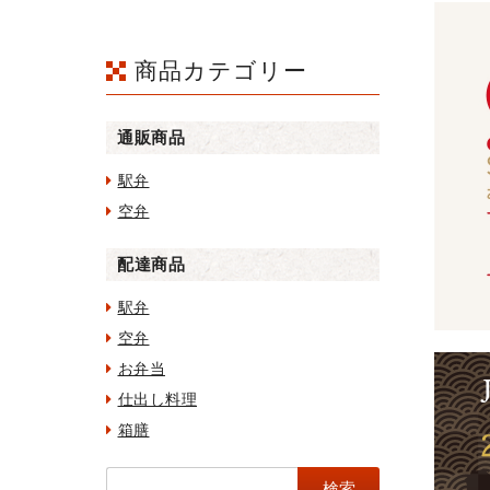
商品カテゴリー
通販商品
駅弁
空弁
配達商品
駅弁
空弁
お弁当
仕出し料理
箱膳