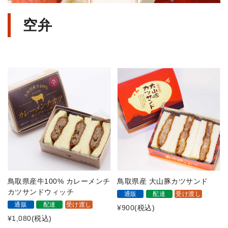
空弁
鳥取県産牛100% カレーメンチ
鳥取県産 大山豚カツサンド
カツサンドウィッチ
通販
配達
受け渡し
通販
配達
受け渡し
¥900
(税込)
¥1,080
(税込)