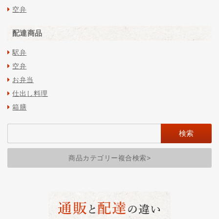
空弁
配達商品
駅弁
空弁
お弁当
仕出し料理
箱膳
商品カテゴリー複合検索>