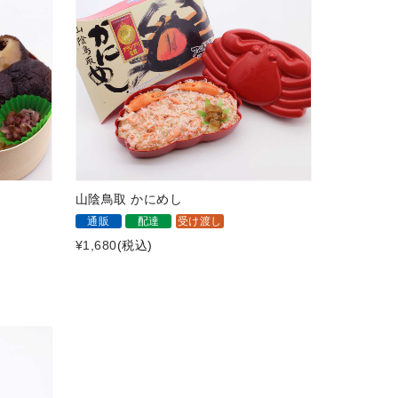
山陰鳥取 かにめし
通販
配達
受け渡し
¥1,680
(税込)