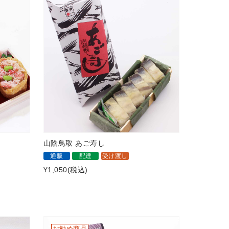
山陰鳥取 あご寿し
通販
配達
受け渡し
¥1,050
(税込)
お勧め商品