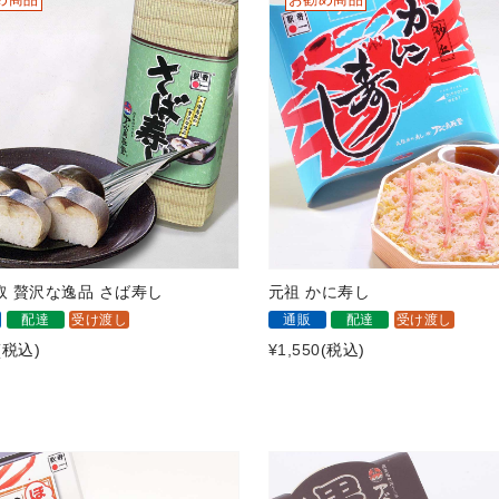
取 贅沢な逸品 さば寿し
元祖 かに寿し
配達
受け渡し
通販
配達
受け渡し
(税込)
¥1,550
(税込)