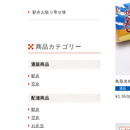
駅弁お取り寄せ便
商品カテゴリー
通販商品
駅弁
鳥取名
空弁
通販
¥1,950
配達商品
駅弁
空弁
お弁当
お勧