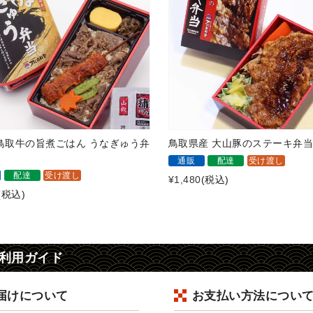
鳥取牛の旨煮ごはん うなぎゅう弁
鳥取県産 大山豚のステーキ弁
通販
配達
受け渡し
配達
受け渡し
¥1,480
(税込)
(税込)
利用ガイド
届けについて
お支払い方法につい