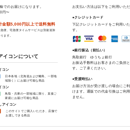
輸でのお届けになります。
お支払い方法は以下をご利用いた
50円〜
●クレジットカード
金額5,000円以上で送料無料
下記クレジットカードをご利用い
す。
宅急便、宅急便タイムサービスは別途追加
かります。
●銀行振込（前払い）
アイコンについて
鳥取銀行 ゆうちょ銀行
お振込手数料はお客さまのご負担
す。ご了承ください。
イコン
日本各地（北海道および離島、一部地
●受渡時払い
域除く）にお届け可能な商品
お届け方法が受け渡しの場合にご
イコン
けます。通販での代金引換はご利
鳥取・兵庫の一部地域に限り、直接ご
ません。
家庭にお届け可能な商品
しアイコン
し
このサイトでご購入いただき、店舗で
お渡しできる商品