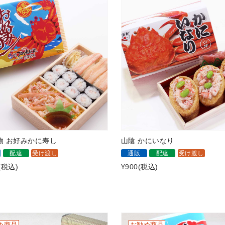
物 お好みかに寿し
山陰 かにいなり
配達
受け渡し
通販
配達
受け渡し
(税込)
¥900
(税込)
め商品
お勧め商品