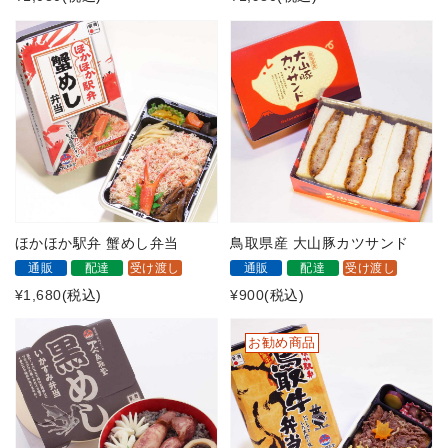
ほかほか駅弁 蟹めし弁当
鳥取県産 大山豚カツサンド
通販
配達
受け渡し
通販
配達
受け渡し
¥1,680
(税込)
¥900
(税込)
お勧め商品