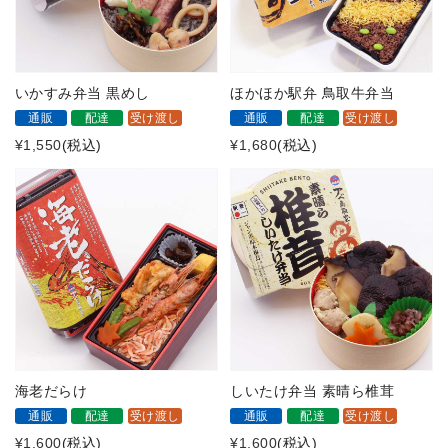
いかすみ弁当 黒めし
ほかほか駅弁 鳥取牛弁当
通販
配達
受け渡し
通販
配達
受け渡し
¥1,550
(税込)
¥1,680
(税込)
海老だらけ
しいたけ弁当 素晴ら椎茸
通販
配達
受け渡し
通販
配達
受け渡し
¥1,600
(税込)
¥1,600
(税込)