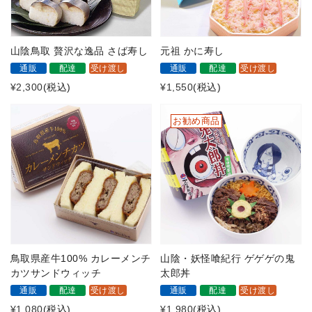
山陰鳥取 贅沢な逸品 さば寿し
元祖 かに寿し
通販
配達
受け渡し
通販
配達
受け渡し
¥2,300
(税込)
¥1,550
(税込)
お勧め商品
鳥取県産牛100% カレーメンチ
山陰・妖怪喰紀行 ゲゲゲの鬼
カツサンドウィッチ
太郎丼
通販
配達
受け渡し
通販
配達
受け渡し
¥1,080
(税込)
¥1,980
(税込)