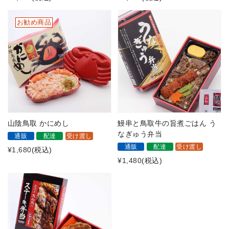
お勧め商品
山陰鳥取 かにめし
鰻串と鳥取牛の旨煮ごはん う
なぎゅう弁当
通販
配達
受け渡し
通販
配達
受け渡し
¥1,680
(税込)
¥1,480
(税込)