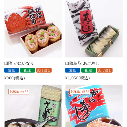
山陰 かにいなり
山陰鳥取 あご寿し
通販
配達
受け渡し
通販
配達
受け渡し
¥900
(税込)
¥1,050
(税込)
お勧め商品
お勧め商品