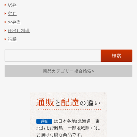
駅弁
空弁
お弁当
仕出し料理
箱膳
商品カテゴリー複合検索>
は日本各地(北海道・東
通販
北および離島、一部地域除く)に
お届け可能な商品です。