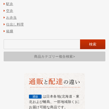
駅弁
空弁
お弁当
仕出し料理
箱膳
商品カテゴリー複合検索>
は日本各地(北海道・東
通販
北および離島、一部地域除く)に
お届け可能な商品です。