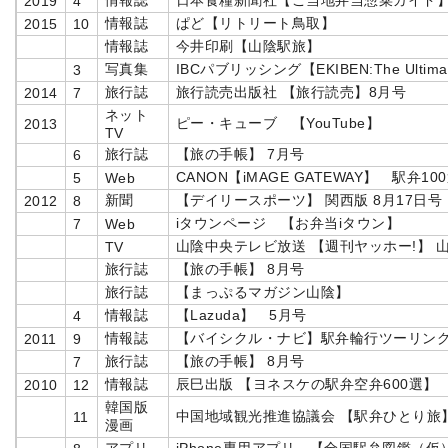
情報誌
日本食糧新聞社【ご当地弁当惣菜ガイド
2019
4
情報誌
ぱど【リトリート鳥取】
2015
10
情報誌
今井印刷【山陰駅旅】
写真集
IBCパブリッシング【EKIBEN:The Ultimate 
3
旅行誌
旅行読売出版社 【旅行読売】8月号
2014
7
ネット
ピー・キューブ 【YouTube】
2013
TV
旅行誌
【旅の手帳】 7月号
6
CANON【iMAGE GATEWAY】 駅弁10
5
Web
新聞
【デイリースポーツ】 関西版 8月17日号
2012
8
iタウンページ 【お弁当iタウン】
7
Web
山陰中央テレビ放送 【週刊ヤッホー!】 
TV
旅行誌
【旅の手帳】 8月号
旅行誌
【まっぷるマガジン山陰】
情報誌
【Lazuda】 5月号
4
情報誌
【バイシクル・ナビ】駅弁輪行ツーリン
2011
9
旅行誌
【旅の手帳】 8月号
7
情報誌
辰巳出版 【ヨネスケの駅弁空弁600選】
2010
12
韓国版
中国地域観光推進協議会 【駅弁ひとり旅
11
漫画