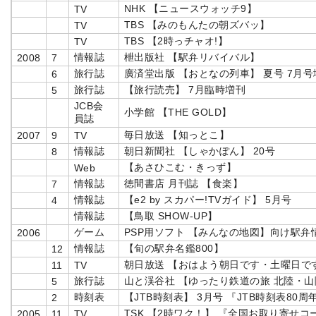
NHK 【ニュースウォッチ9】
TV
TBS 【みのもんたの朝ズバッ】
TV
TBS 【2時っチャオ!】
TV
情報誌
枻出版社 【駅弁リバイバル】
2008
7
旅行誌
廣済堂出版 【おとなの列車】 夏号 7月号
6
旅行誌
【旅行読売】 7月臨時増刊
5
JCB会
小学館 【THE GOLD】
員誌
毎日放送 【知っとこ】
2007
9
TV
情報誌
朝日新聞社 【しゃかぽん】 20号
8
【あさひこむ・きっず】
Web
情報誌
徳間書店 月刊誌 【食楽】
7
情報誌
【e2 by スカパー!TVガイド】 5月号
4
情報誌
【鳥取 SHOW-UP】
ゲーム
PSP用ソフト 【みんなの地図】向け駅弁
2006
情報誌
【旬の駅弁名鑑800】
12
朝日放送 【おはよう朝日です・土曜日で
11
TV
旅行誌
山と渓谷社 【ゆったり鉄道の旅 北陸・山
5
時刻表
【JTB時刻表】 3月号 『JTB時刻表80
2
TSK 【2時ワク！】 『全国お取り寄せコ
2005
11
TV