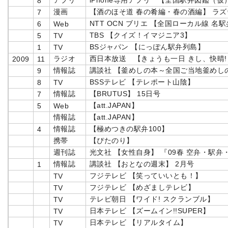
アプリ
iPhone専用アプリ 【全国駅弁図鑑（仮
8
漫画
【酒のほそ道 春の肴編・春の酒編】 ラ
7
NTT OCN ブリエ 【全国ローカル線 名駅
6
Web
TBS 【クイズ！イマジニア3】
5
TV
BSジャパン 【にっぽん駅弁列島】
1
TV
ラジオ
西日本放送 【きょうも一日 きし、快晴!
2009
11
情報誌
講談社 【釜めしの本～全国ご当地釜めし
9
BSSテレビ 【テレポート山陰】
8
TV
情報誌
【BRUTUS】 15日号
7
【att.JAPAN】
5
Web
情報誌
【att.JAPAN】
情報誌
【極めつきの駅弁100】
4
携帯
【ぴたのり】
週刊誌
光文社 【女性自身】 『09春 空弁・駅
情報誌
講談社 【おとなの週末】 2月号
1
フジテレビ 【笑っていいとも！】
TV
フジテレビ 【めざましテレビ】
TV
テレビ朝日 【ワイド! スクランブル】
TV
日本テレビ 【ズームイン!!SUPER】
TV
日本テレビ 【リアルタイム】
TV