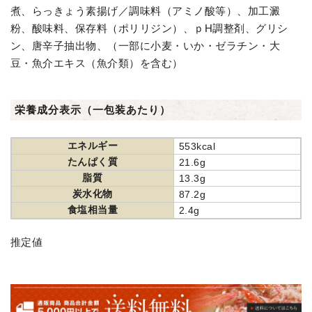
煮、らっきょう素揚げ／調味料（アミノ酸等）、加工澱
粉、酸味料、保存料（ポリリジン）、ｐH調整剤、グリシ
ン、唐辛子抽出物、（一部に小麦・いか・ゼラチン・大
豆・魚介エキス（魚介類）を含む）
栄養成分表示（一包装あたり）
エネルギー
553kcal
たんぱく質
21.6g
脂質
13.3g
炭水化物
87.2g
食塩相当量
2.4g
推定値