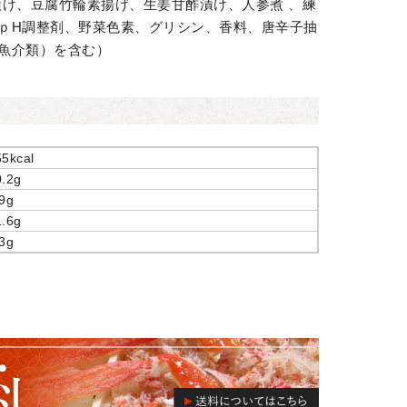
漬け、豆腐竹輪素揚げ、生姜甘酢漬け、人参煮 、練
ｐH調整剤、野菜色素、グリシン、香料、唐辛子抽
魚介類）を含む）
5kcal
0.2g
9g
1.6g
3g