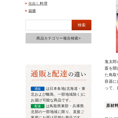
仕出し料理
箱膳
商品カテゴリー複合検索>
鬼太郎
蓋を開
た鳥取
容器に
って、
は日本各地(北海道・東
通販
北および離島、一部地域除く)に
お届け可能な商品です。
原材
は鳥取県東部・兵庫県
配達
北部の一部地域に限り、直接ご
家庭にお届け可能な商品です。