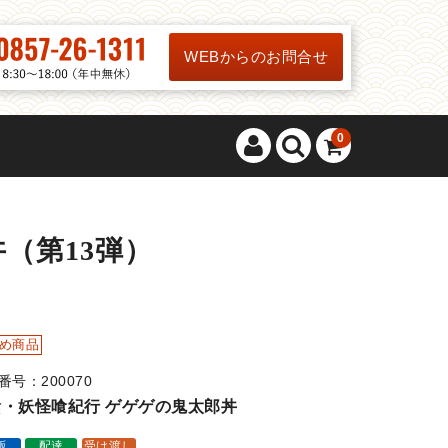
WEBからのお問合せ
0
（第13弾）
め商品
番号：200070
陰・妖怪喰紀行 ゲゲゲの鬼太郎丼
販
配達
受け渡し