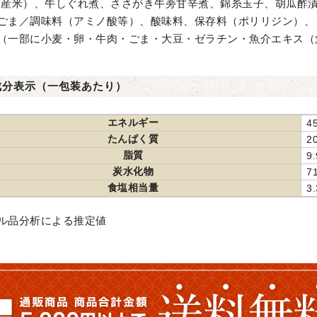
国産米）、牛しぐれ煮、ささがき牛蒡甘辛煮、錦糸玉子、胡瓜酢
ごま／調味料（アミノ酸等）、酸味料、保存料（ポリリジン）、
（一部に小麦・卵・牛肉・ごま・大豆・ゼラチン・魚介エキス（
成分表示（一包装あたり）
エネルギー
45
たんぱく質
2
脂質
9.
炭水化物
7
食塩相当量
3.
ル品分析による推定値