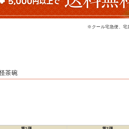
※クール宅急便、宅
怪茶碗
第1弾
第2弾