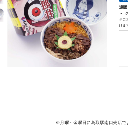
通販
※ご
けま
※月曜～金曜日に鳥取駅南口売店で