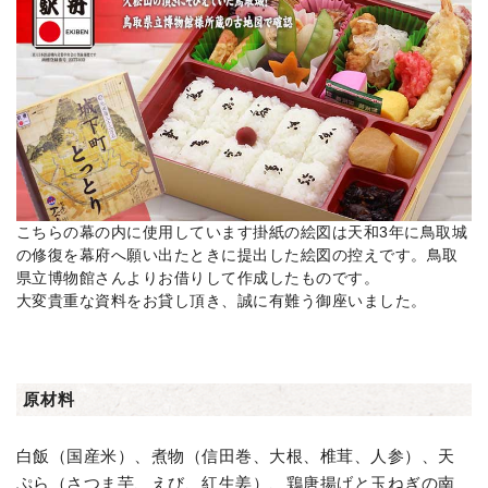
こちらの幕の内に使用しています掛紙の絵図は天和3年に鳥取城
の修復を幕府へ願い出たときに提出した絵図の控えです。鳥取
県立博物館さんよりお借りして作成したものです。
大変貴重な資料をお貸し頂き、誠に有難う御座いました。
原材料
白飯（国産米）、煮物（信田巻、大根、椎茸、人参）、天
ぷら（さつま芋、えび、紅生姜）、鶏唐揚げと玉ねぎの南