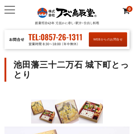
0
WEBからのお問合せ
池田藩三十二万石 城下町とっ
とり