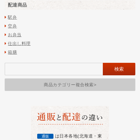
配達商品
駅弁
空弁
お弁当
仕出し料理
箱膳
商品カテゴリー複合検索>
は日本各地(北海道・東
通販