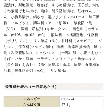
蛮漬け、梨地酒煮、焼さば、するめ糀漬け、玉子焼、鯛ち
くわ素揚げ七味掛け、蒲鉾、胡瓜醤油漬け、紅梅れんこ
ん、小梅酢漬け、絹さや、黒ごま／トレハロース、加工澱
粉、ソルビット、調味料（アミノ酸等）、酸化防止剤
（V.C）、酒精、増粘剤（キサンタン）、着色料（カラメ
ル、赤106、赤102、赤3）、酸味料、ｐH調整剤、保存料
（ポリリジン）、リン酸塩（Na)、甘味料（ステビア）、グ
リシン、保存料(ソルビン酸K)、香料、香辛料抽出物、漂白
剤（次亜硫酸Na)、ミョウバン、（一部に卵・小麦・えび・
さば・いか・鶏肉・ゼラチン・大豆・ごま・魚介エキス
（魚介類）を含む）【添付抹茶塩】食塩、抹茶、食用植物
油脂／酸化防止剤（V.C）、リン酸Na
栄養成分表示（一包装あたり）
エネルギー
813kcal
たんぱく質
27.1g