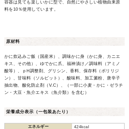
容器は見ても楽しいかに型で、自然にやさしい植物由来原
料を10％使用しています。
原材料
かに炊込みご飯（国産米）、調味かに身（かに身、カニエ
キス、その他）、ゆでかに爪、福神漬け／調味料（アミノ
酸等）、ｐH調整剤、グリシン、香料、保存料（ポリリジ
ン）、甘味料（ソルビット）、酸味料、加工澱粉、唐辛子
抽出物、酸化防止剤（V.C）、（一部に小麦・かに・ゼラチ
ン・大豆・魚介エキス（魚介類）を含む）
栄養成分表示（一包装あたり）
エネルギー
424kcal