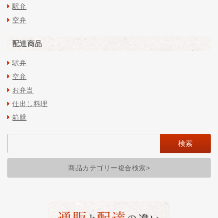
駅弁
空弁
配達商品
駅弁
空弁
お弁当
仕出し料理
箱膳
商品カテゴリー複合検索>