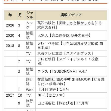
ジャ
年
月
掲載メディア
ンル
ムッ
英和出版社【美味しさと懐かしさを知る
2026
3
ク
駅弁大百科】
情報
天夢人【完全保存版 駅弁大百科】
2020
4
誌
情報
フレーベル館【日本全国おみやげ図鑑 西
2018
8
誌
日本編】
東海テレビ放送【スタイルプラス】
TV
テレビ朝日【スゴ～イデスネ！！視察
7
TV
団】
情報
プラス【TSUBONOMA】Vol.7
3
誌
旅行
交通新聞社 旅の手帖 別冊MOOK【いま乗
誌
りたい 鉄道の旅】
【月刊 旅色】1月号
1
Web
NHK【ごごナマ】
2017
10
TV
旅行
山と溪谷社【旅と鉄道】11月号
9
誌