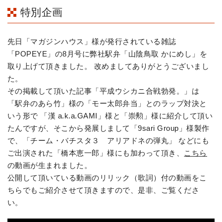
特別企画
先日「マガジンハウス」様が発行されている雑誌
「POPEYE」の8月号に弊社駅弁「山陰鳥取 かにめし」を
取り上げて頂きました。 改めましてありがとうございまし
た。
その掲載して頂いた記事「平成ウシカニ合戦勃発。」は
「駅弁のあら竹」様の「モー太郎弁当」とのラップ対決と
いう形で 「漢 a.k.a.GAMI」様と「崇勲」様に紹介して頂い
たんですが、そこから発展しまして「9sari Group」様製作
で、「チーム・バチスタ３ アリアドネの弾丸」 などにも
ご出演された「橋本恵一郎」様にも加わって頂き、
こちら
の動画が生まれました。
公開して頂いている動画のリリック（歌詞）付の動画をこ
ちらでもご紹介させて頂きますので、是非、ご覧くださ
い。