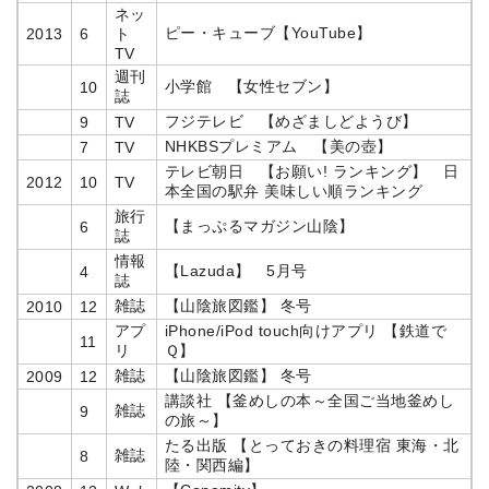
ネッ
ピー・キューブ【YouTube】
2013
6
ト
TV
週刊
小学館 【女性セブン】
10
誌
フジテレビ 【めざましどようび】
9
TV
NHKBSプレミアム 【美の壺】
7
TV
テレビ朝日 【お願い! ランキング】 日
2012
10
TV
本全国の駅弁 美味しい順ランキング
旅行
【まっぷるマガジン山陰】
6
誌
情報
【Lazuda】 5月号
4
誌
雑誌
【山陰旅図鑑】 冬号
2010
12
アプ
iPhone/iPod touch向けアプリ 【鉄道で
11
リ
Ｑ】
雑誌
【山陰旅図鑑】 冬号
2009
12
講談社 【釜めしの本～全国ご当地釜めし
雑誌
9
の旅～】
たる出版 【とっておきの料理宿 東海・北
雑誌
8
陸・関西編】