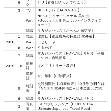
ムッ
JTB【青春18きっぷで行こう】
6
ク
NHK Eテレ【JAPANGLE】
3
TV
NHKエデュケーショナル 美の壺
×Google【カルチュラル・インスティテ
Web
ュート】
雑誌
マガジンハウス【おべんと探訪記】
雑誌
理論社【都道府県の特産品 駅弁編】
1
ことりっぷ
2016
Web
ぐるたび
8
Web
マガジンハウス【POPEYE】8月号「平成
雑誌
7
ウシカニ合戦勃発。」
情報
ぱど【リトリート鳥取】
2015
10
誌
情報
今井印刷【山陰駅旅】
誌
交通新聞社【JR時刻表】10月号 別冊付録
時刻
「GOGO! 駅弁探偵団～日本全国55の駅
9
表
弁～」
雑誌
マガジンハウス【POPEYE】7月号
6
写真
IBCパブリッシング【EKIBEN:The
3
集
Ultimate Japanese Travel Food】