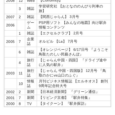
【Conomity】
2008
12
Web
学習研究社 【おとなののんびり列車の
雑誌
3
旅】
雑誌
【関西じゃらん】 3月号
2007
2
ゲー
PSP用ソフト 【みんなの地図】向け駅弁
2006
ム
情報コンテンツ
雑誌
【エクセルクラブ】 2月号
1
企業
オルビル 【La】 7月号
2005
7
誌
【オレンジページ】 6/17日号 『ようこそ
雑誌
6
鳥取たのしい民藝さんぽ』
旅行
【じゃらん中国・四国】 『ドライブ途中
4
誌
に人気の駅弁』
旅行
【じゃらん 中国・四国版】 12月号 『鳥
2003
11
誌
取のかにvs山口のふぐ』
情報
月刊ビジネス情報誌 【エルネオス】 創刊
10
誌
9周年記念特大号
新聞
【日本経済新聞】 『グリーン通信』
2002
2
新聞
【リビング京都】 『駅弁特集』
2001
7
【タイクーン】 『駅弁探訪』
2000
8
TV