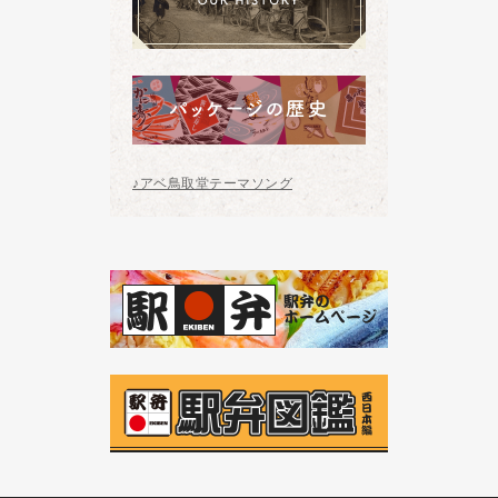
♪アベ鳥取堂テーマソング