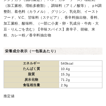
（加工澱粉、増粘多糖類）、調味料（アミノ酸等）、ｐH調
整剤、着色料（カラメル）、グリシン、乳化剤、イースト
フード、V.C、甘味料（ステビア）、香辛料抽出物、香料、
加工澱粉、酸味料、（一部に小麦・卵・乳成分・牛肉・大
豆・りんごを含む）【辛味スパイス】唐辛子、胡椒、米
粉、カレー粉／香辛料抽出物
栄養成分表示（一包装あたり）
エネルギー
540kcal
たんぱく質
10.4g
脂質
15.3g
炭水化物
71.2g
食塩相当量
2.9g
推定値