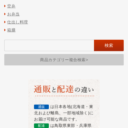
空弁
お弁当
仕出し料理
箱膳
商品カテゴリー複合検索>
は日本各地(北海道・東
通販
北および離島、一部地域除く)に
お届け可能な商品です。
は鳥取県東部・兵庫県
配達