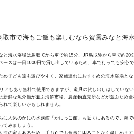
鳥取市で海もご飯も楽しむなら賀露みなと海
なと海水浴場は鳥取ICから車で約15分、JR鳥取駅から車で約2
ペースは一日1000円で貸し出しているため、車で行っても安心
ため子ども達も遊びやすく、家族連れにおすすめの海水浴場とな
エリアもあり無料で使用できますが、道具の貸し出しはしていな
は新鮮な魚介類が並ぶ海鮮市場、農産物直売所などが並ぶため食
られて楽しいかもしれません。
ちに人気のかにの水族館「かにっこ館」も近くにあるので、海で
ってみましょう。
ん海の家もあるため、手ぶらでも食事に困ることなく楽しめます