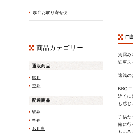
駅弁お取り寄せ便
□
商品カテゴリー
賀露み
駐車ス
通販商品
遠浅の
駅弁
空弁
BBQ
近くに
配達商品
も感じ
駅弁
子供た
空弁
館に行
お弁当
もちろ