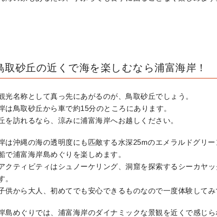
鳥取砂丘の近くで海を楽しむなら浦富海岸！
観光名称として真っ先にあがるのが、鳥取砂丘でしょう。
岸は鳥取砂丘から車で約15分のところにあります。
丘を訪れるなら、涼みに浦富海岸へお越しください。
岸は沖縄の海の透明度にも匹敵する水深25mのエメラルドグリ
船で浦富海岸島めぐりを楽しめます。
アクティビティはシュノーケリング、洞窟を探索するシーカヤッ
す。
子供から大人、初めてでも安心できるものなので一度体験してみ
岸島めぐりでは、浦富海岸のダイナミックな景観を近くで感じら