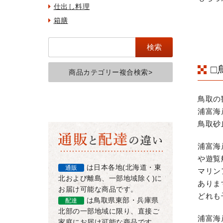
仕出し料理
箱膳
□
商品カテゴリー複合検索>
鳥取の
浦富海
鳥取砂
浦富海
や遊覧
は日本各地(北海道・東
通販
マリン
北および離島、一部地域除く)に
ありま
お届け可能な商品です。
どれも
は鳥取県東部・兵庫県
配達
北部の一部地域に限り、直接ご
浦富海
家庭にお届け可能な商品です。