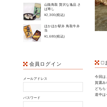
山陰鳥取 贅沢な逸品 さ
ば寿し
¥2,300
(税込)
ほかほか駅弁 鳥取牛弁
当
¥1,680
(税込)
□
会員ログイン
今回は
メールアドレス
賀露み
どちら
道中は
パスワード