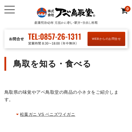
0
WEBからのお問合せ
鳥取を知る・食べる
鳥取県の味覚やアベ鳥取堂の商品の小ネタをご紹介しま
す。
松葉ガニ VS ベニズワイガニ