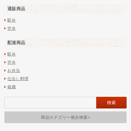
通販商品
駅弁
空弁
配達商品
駅弁
空弁
お弁当
仕出し料理
箱膳
商品カテゴリー複合検索>