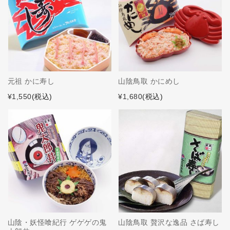
元祖 かに寿し
山陰鳥取 かにめし
¥1,550
(税込)
¥1,680
(税込)
山陰・妖怪喰紀行 ゲゲゲの鬼
山陰鳥取 贅沢な逸品 さば寿し