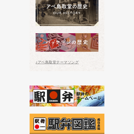
♪アベ鳥取堂テーマソング