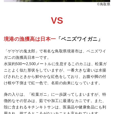
©︎鳥取県
VS
境港の漁獲高は日本一
「ベニズワイガニ」
「ゲゲゲの鬼太郎」で有名な鳥取県境港市は、ベニズワイ
ガニの漁獲高日本一です。
水深約500〜2,500メートルに生息するこのカニは、松葉ガ
ニとよく似た形状をしていますが、一番大きな違いは水揚
げされたときから鮮やかな紅色をしており、お腹や脚の付
け根や下側まで紅一色で、名前の由来になっています。
身の入りは、「松葉ガニ」に一歩譲ってしまいますが、特
徴的なその甘みは、茹でや加工に最適なカニです。また、
殻に含まれるキチンキトサンは、医薬品や健康食品にも利
用され、捨てるところがないカニとも言われています。